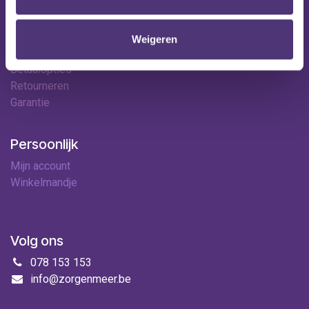
Hulp & contact
Contact
Weigeren
Leveringen
Betaalopties
Retourneren
Garantie
Persoonlijk
Mijn account
Winkelmandje
Volg ons
078 153 153
info@zorgenmeer.be