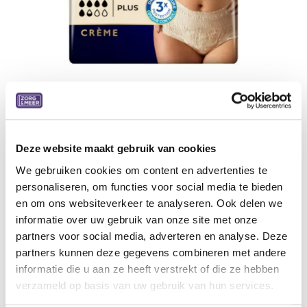
Tena Silhouette Plus, hoge taille,
Deze website maakt gebruik van cookies
crème M
We gebruiken cookies om content en advertenties te
personaliseren, om functies voor social media te bieden
Medium, 12 stuks, 4 pakken/doos
en om ons websiteverkeer te analyseren. Ook delen we
12,68
€
informatie over uw gebruik van onze site met onze
partners voor social media, adverteren en analyse. Deze
partners kunnen deze gegevens combineren met andere
Aan winkelmandje toevoegen
informatie die u aan ze heeft verstrekt of die ze hebben
Toevoegen aan verlanglijst
verzameld op basis van uw gebruik van hun services.