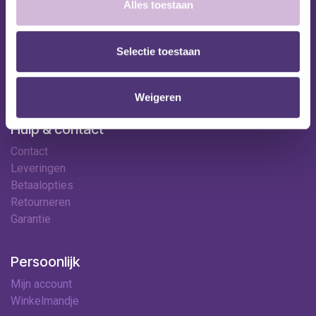
Shop
Alles toestaan
Huren
Onze specialisten
Selectie toestaan
Ledenkorting
Onze locaties
Contact
Weigeren
Hulp & contact
Contact
Leveringen
Betaalopties
Retourneren
Garantie
Persoonlijk
Mijn account
Winkelmandje