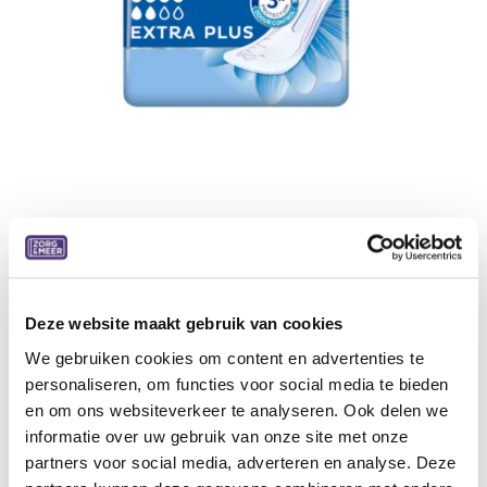
Tena Discreet Extra Plus 6 dr
16 stuks, 6 pakken/doos
Specificaties:
Deze website maakt gebruik van cookies
Absorptie: geschikt voor lichte (5 druppels)
We gebruiken cookies om content en advertenties te
incontinentie
personaliseren, om functies voor social media te bieden
Actieve huidbescherming
en om ons websiteverkeer te analyseren. Ook delen we
Geurneutraliserend
informatie over uw gebruik van onze site met onze
Antilekrandjes
partners voor social media, adverteren en analyse. Deze
Kleefstrook