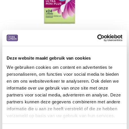
Deze website maakt gebruik van cookies
Tena Discreet Ultra Mini Plus 1,5 dr
We gebruiken cookies om content en advertenties te
24 stuks, 6 pakken/doos
personaliseren, om functies voor social media te bieden
en om ons websiteverkeer te analyseren. Ook delen we
5,98
€
informatie over uw gebruik van onze site met onze
partners voor social media, adverteren en analyse. Deze
Aan winkelmandje toevoegen
partners kunnen deze gegevens combineren met andere
informatie die u aan ze heeft verstrekt of die ze hebben
Toevoegen aan verlanglijst
verzameld op basis van uw gebruik van hun services.
A
lgemene voorwaarden