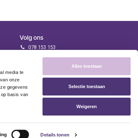
Volg ons
078 153 153
info@zorgenmeer.be
Alles toestaan
al media te
 van onze
Selectie toestaan
deze gegevens
 op basis van
Weigeren
ing
Details tonen