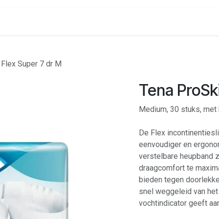
onenalarm
Locaties
 Flex Super 7 dr M
Tena ProSki
Medium, 30 stuks, met
De Flex incontinenties
eenvoudiger en ergono
verstelbare heupband 
draagcomfort te maxim
bieden tegen doorlekke
snel weggeleid van het
vochtindicator geeft aa