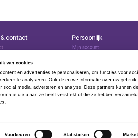
 & contact
Persoonlijk
ct
Mijn account
ingen
Winkelmandje
lopties
ik van cookies
rneren
ontent en advertenties te personaliseren, om functies voor soci
ie
erkeer te analyseren. Ook delen we informatie over uw gebruik
or social media, adverteren en analyse. Deze partners kunnen 
ormatie die u aan ze heeft verstrekt of die ze hebben verzameld
es.
ijnaarde - BE 0746.918.311 -
inclusief BTW en exclusief
Voorkeuren
Statistieken
Market