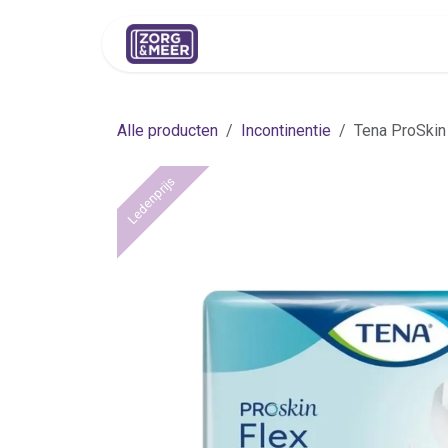
Overslaan naar inhoud
Shop
Huren
Advies
Pers
Alle producten
Incontinentie
Tena ProSkin
Ledenprijs