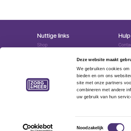
Nuttige links
Hulp
Shop
Conta
Huren
Lever
Onze specialisten
Betaa
Deze website maakt gebru
Ledenkorting
Retou
We gebruiken cookies om c
Onze locaties
Garant
bieden en om ons websitev
Contact
site met onze partners vo
combineren met andere inf
uw gebruik van hun servic
Copyright © Zorg&Meer cv - Tramstraat 69, 9052 Zw
algemene voorwaarden
- Alle getoonde prijzen zijn 
Toestemmingsselectie
verzendkosten
Noodzakelijk