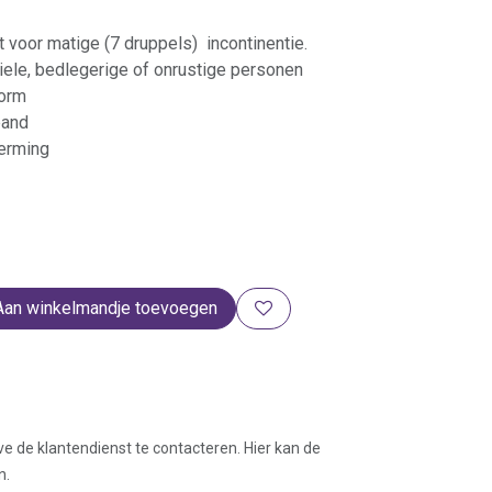
t voor matige (7 druppels) incontinentie.
ele, bedlegerige of onrustige personen
orm
band
erming
Aan winkelmandje toevoegen
ve de klantendienst te contacteren. Hier kan de
n.