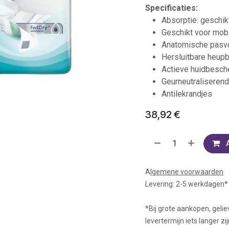
Specificaties:
Absorptie: geschik
Geschikt voor mobi
Anatomische pasv
Hersluitbare heup
Actieve huidbesch
Geurneutraliserend
Antilekrandjes
38,92
€
A
lgemene voorwaarden
Levering: 2-5 werkdagen*
*Bij grote aankopen, gelie
levertermijn iets langer zij