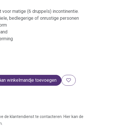
 voor matige (6 druppels) incontinentie.
ele, bedlegerige of onrustige personen
orm
band
erming
Aan winkelmandje toevoegen
ve de klantendienst te contacteren. Hier kan de
n.