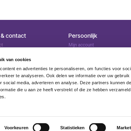
 & contact
Persoonlijk
ct
Mijn account
ingen
Winkelmandje
lopties
ik van cookies
rneren
ontent en advertenties te personaliseren, om functies voor soci
ie
erkeer te analyseren. Ook delen we informatie over uw gebruik
or social media, adverteren en analyse. Deze partners kunnen 
ormatie die u aan ze heeft verstrekt of die ze hebben verzameld
es.
ijnaarde - BE 0746.918.311 -
inclusief BTW en exclusief
Voorkeuren
Statistieken
Market