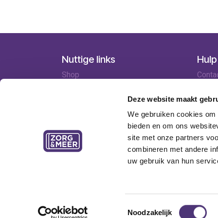
Nuttige links
Hulp
Shop
Conta
Huren
Lever
Onze specialisten
Betaa
Deze website maakt gebru
Ledenkorting
Retou
We gebruiken cookies om c
Onze locaties
Garant
bieden en om ons websitev
Contact
site met onze partners vo
combineren met andere inf
uw gebruik van hun servic
Copyright © Zorg&Meer cv - Tramstraat 69, 9052 Zw
algemene voorwaarden
- Alle getoonde prijzen zijn 
Toestemmingsselectie
verzendkosten
Noodzakelijk