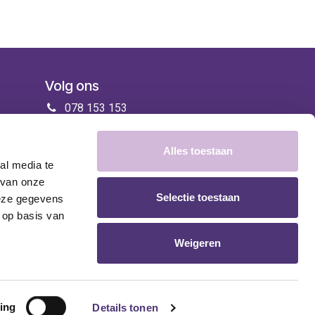
Volg ons
078 153 153
info@zorgenmeer.be
Alles toestaan
al media te
 van onze
Selectie toestaan
deze gegevens
 op basis van
Weigeren
ing
Details tonen