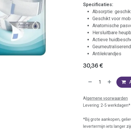
Specificaties:
Absorptie: geschikt
Geschikt voor mobi
Anatomische pasv
Hersluitbare heup
Actieve huidbesch
Geurneutraliserend
Antilekrandjes
30,36
€
A
lgemene voorwaarden
Levering: 2-5 werkdagen*
*Bij grote aankopen, gelie
levertermijn iets langer zij