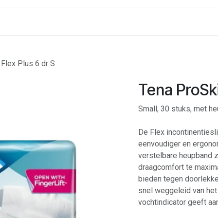
onenalarm
Locaties
Flex Plus 6 dr S
Tena ProSki
Small, 30 stuks, met h
De Flex incontinenties
eenvoudiger en ergono
verstelbare heupband 
draagcomfort te maxim
bieden tegen doorlekke
snel weggeleid van het
vochtindicator geeft aa