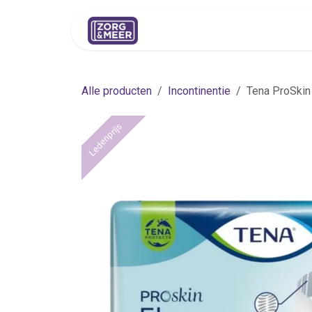
Overslaan naar inhoud
Shop
Huren
Advies
Pers
Alle producten
Incontinentie
Tena ProSkin 
Ledenprijs