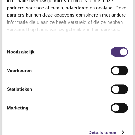
informatie over uw gebruik van onze site met onze
Specificaties:
partners voor social media, adverteren en analyse. Deze
De maat medium is geschikt voor een heupomtrek van
partners kunnen deze gegevens combineren met andere
75 tot 100 cm.
informatie die u aan ze heeft verstrekt of die ze hebben
Verpakking: per 12 stuks.
verzameld op basis van uw gebruik van hun services.
21,75
€
Toestemmingsselectie
Noodzakelijk
Aan winkelmandje toevoegen
Toevoegen aan verlanglijst
Voorkeuren
A
lgemene voorwaarden
Statistieken
Levering: 2-5 werkdagen*
*Bij grote aankopen, gelieve de klantendienst te contacteren. Hier
Marketing
kan de levertermijn iets langer zijn.
Details tonen