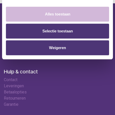
Alles toestaan
Nuttige links
Shop
Selectie toestaan
Huren
Onze specialisten
Ledenkorting
Weigeren
Onze locaties
Contact
Hulp & contact
Contact
Leveringen
Betaalopties
Retourneren
Garantie