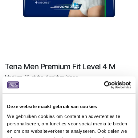
Tena Men Premium Fit Level 4 M
Medium, 12 stuks, 4 pakken/doos
TENA Men Premium Fit Protective Underwear Level 4 is
bestemd voor matig tot zwaar urineverlies.
Deze website maakt gebruik van cookies
Dit optrekbroekje heeft een maximaal absorptielevel voor
We gebruiken cookies om content en advertenties te
extra zekerheid bij urineverlies. De discrete en
personaliseren, om functies voor social media te bieden
onopvallende pasvorm voelt aan als normaal ondergoed.
en om ons websiteverkeer te analyseren. Ook delen we