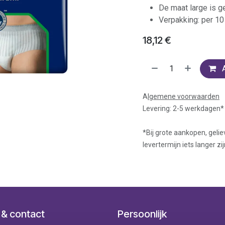
De maat large is g
Verpakking: per 10
18,12
€
A
lgemene voorwaarden
Levering: 2-5 werkdagen*
*Bij grote aankopen, gelie
levertermijn iets langer zij
 & contact
Persoonlijk