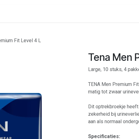
onenalarm
Locaties
mium Fit Level 4 L
Tena Men P
Large, 10 stuks, 4 pak
TENA Men Premium Fit 
matig tot zwaar urinever
Dit optrekbroekje heeft
zekerheid bij urineverl
aan als normaal onderg
Specificaties: