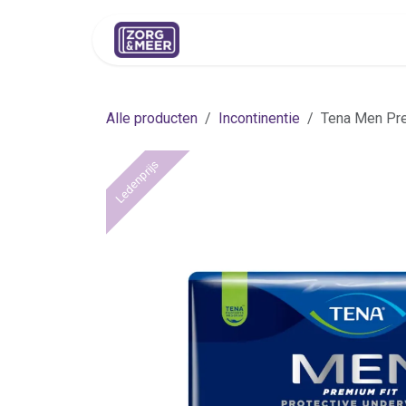
Overslaan naar inhoud
Shop
Huren
Advies
Pers
Alle producten
Incontinentie
Tena Men Pre
Ledenprijs