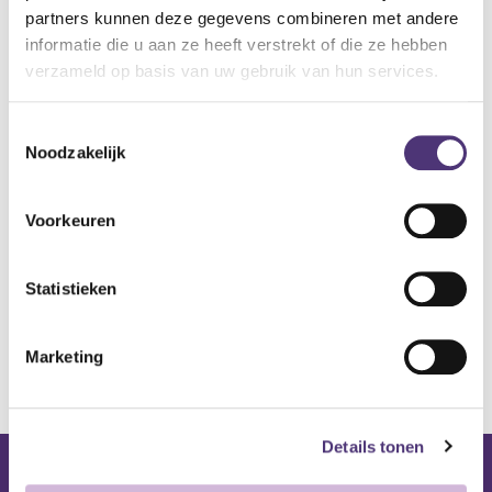
Specificaties:
partners kunnen deze gegevens combineren met andere
Inhoud: 500 ml
informatie die u aan ze heeft verstrekt of die ze hebben
6,86
€
verzameld op basis van uw gebruik van hun services.
Toestemmingsselectie
Aan winkelmandje toevoegen
Noodzakelijk
Toevoegen aan verlanglijst
Voorkeuren
A
lgemene voorwaarden
Levering: 2-5 werkdagen*
Statistieken
*Bij grote aankopen, gelieve de klantendienst te contacteren. Hier
kan de levertermijn iets langer zijn.
Marketing
Details tonen