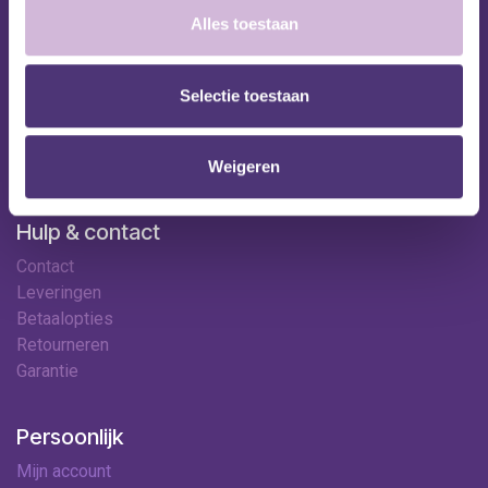
Nuttige links
Alles toestaan
Shop
Huren
Onze specialisten
Selectie toestaan
Ledenkorting
Onze locaties
Contact
Weigeren
Hulp & contact
Contact
Leveringen
Betaalopties
Retourneren
Garantie
Persoonlijk
Mijn account