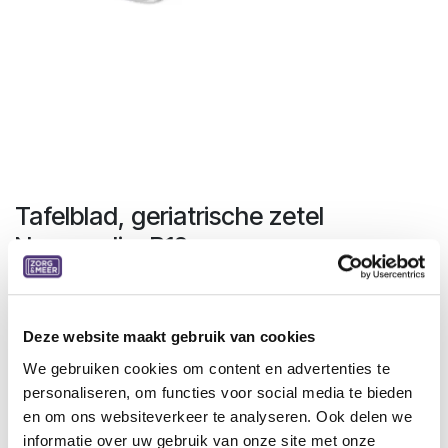
Tafelblad, geriatrische zetel
Normandie, B12
Tafelblad voor bevestiging op de geriatrische
ligzetel Normandie.
Deze website maakt gebruik van cookies
Dit makkelijk te bevestigen tafelblad biedt altijd een handig
We gebruiken cookies om content en advertenties te
oppervlak in de buurt om iets neer te leggen, zoals een
personaliseren, om functies voor social media te bieden
drankje, maaltijd of de afstandsbediening van de tv. Het
en om ons websiteverkeer te analyseren. Ook delen we
blad is in hoogte verstelbaar voor optimaal comfort.
informatie over uw gebruik van onze site met onze