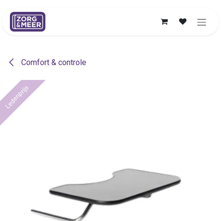
Overslaan naar inhoud
Comfort & controle
Ledenprijs