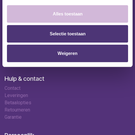
Nuttige links
Alles toestaan
Shop
Huren
Selectie toestaan
Onze specialisten
Ledenkorting
Onze locaties
Weigeren
Contact
Hulp & contact
Contact
Leveringen
Betaalopties
Retourneren
Garantie