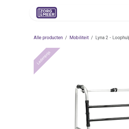
Overslaan naar inhoud
Shop
Huren
Advies
Pers
Alle producten
Mobiliteit
Lyna 2 - Loophul
Ledenprijs