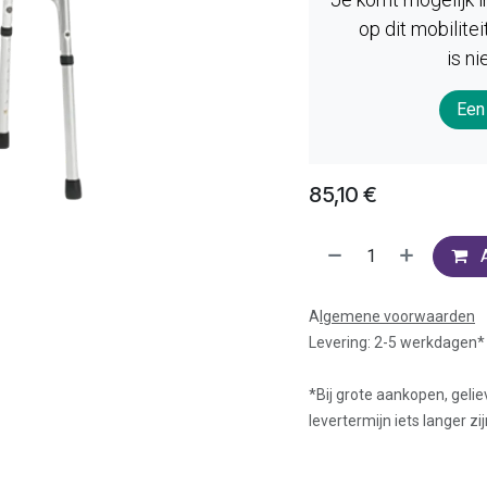
op dit mobilit
is ni
Een
85,10
€
A
lgemene voorwaarden
Levering: 2-5 werkdagen*
*Bij grote aankopen, gelie
levertermijn iets langer zij