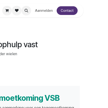
Aanmelden
Contact
ophulp vast
der wielen
moetkoming VSB
in aanmerking voor een tegemoetkoming