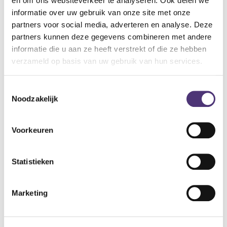
en om ons websiteverkeer te analyseren. Ook delen we
op dit mobiliteitshulpmiddel. Deze tegemoetkoming
informatie over uw gebruik van onze site met onze
partners voor social media, adverteren en analyse. Deze
is niet geldig bij online aankoop.
partners kunnen deze gegevens combineren met andere
informatie die u aan ze heeft verstrekt of die ze hebben
Een tegemoetkoming aanvragen
verzameld op basis van uw gebruik van hun services.
122,52
€
Toestemmingsselectie
Noodzakelijk
Aan winkelmandje toevoegen
Voorkeuren
Toevoegen aan verlanglijst
Statistieken
A
lgemene voorwaarden
Levering: 2-5 werkdagen*
Marketing
*Bij grote aankopen, gelieve de klantendienst te contacteren. Hier
kan de levertermijn iets langer zijn.