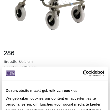
286
Breedte: 60,5 cm
Hoogte: 77-101 cm
Gewicht: 9,5 kg
Deze website maakt gebruik van cookies
Tegemoetkoming VSB
We gebruiken cookies om content en advertenties te
Je komt mogelijk in aanmerking voor een
personaliseren, om functies voor social media te bieden
tegemoetkoming