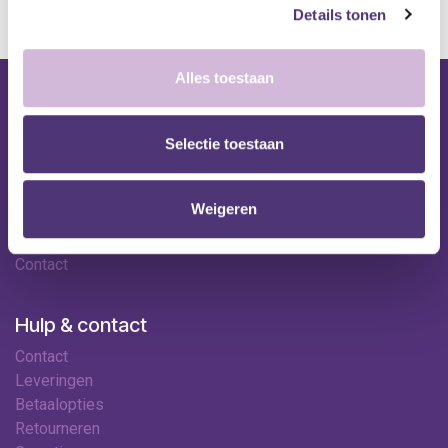
Details tonen
Alles toestaan
Nuttige links
Selectie toestaan
Shop
Huren
Onze specialisten
Weigeren
Ledenkorting
Onze locaties
Contact
Hulp & contact
Contact
Leveringen
Betaalopties
Retourneren