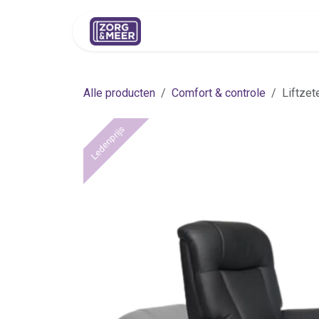
Overslaan naar inhoud
Shop
Huren
Advies
Pers
Alle producten
Comfort & controle
Liftzet
Ledenprijs