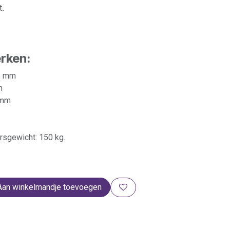
t
.
rken:
45 mm
m
 mm
sgewicht: 150 kg.
Aan winkelmandje toevoegen