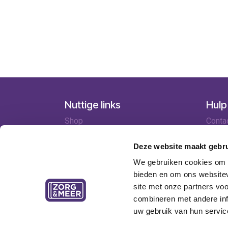
Nuttige links
Hulp
Shop
Conta
Huren
Lever
Onze specialisten
Betaa
Deze website maakt gebru
Ledenkorting
Retou
We gebruiken cookies om c
Onze locaties
Garant
bieden en om ons websitev
Contact
site met onze partners vo
combineren met andere inf
uw gebruik van hun servic