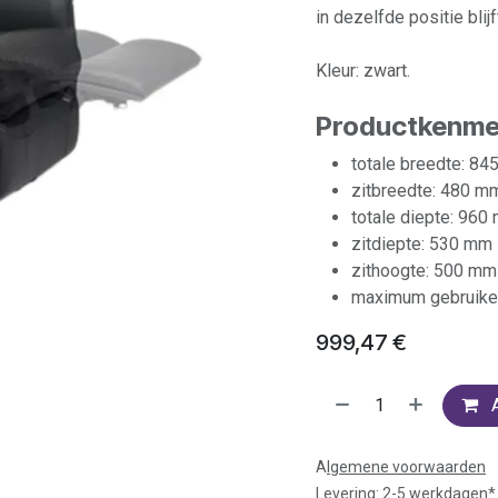
in dezelfde positie blijf
Kleur: zwart.
Productkenme
totale breedte: 8
zitbreedte: 480 m
totale diepte: 960
zitdiepte: 530 mm
zithoogte: 500 mm
maximum gebruiker
999,47
€
A
lgemene voorwaarden
Levering: 2-5 werkdagen*