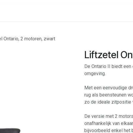
onenalarm
Locaties
el Ontario, 2 motoren, zwart
Liftzetel O
De Ontario II biedt een
omgeving.
Met een eenvoudige dr
rug als beensteunen wo
zo de ideale zitpositie
De versie met 2 motors
onafhankelijk van elka
bijvoorbeeld enkel het