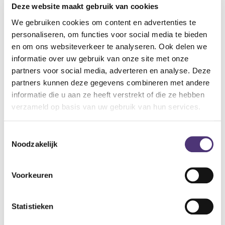
Deze website maakt gebruik van cookies
Specificaties:
Zitbreedte: 48 cm.
We gebruiken cookies om content en advertenties te
personaliseren, om functies voor social media te bieden
en om ons websiteverkeer te analyseren. Ook delen we
Tegemoetkoming VSB
informatie over uw gebruik van onze site met onze
partners voor social media, adverteren en analyse. Deze
Je komt mogelijk in aanmerking voor een
partners kunnen deze gegevens combineren met andere
tegemoetkoming
informatie die u aan ze heeft verstrekt of die ze hebben
op dit mobiliteitshulpmiddel. Deze tegemoetkoming
verzameld op basis van uw gebruik van hun services.
is niet geldig bij online aankoop.
Toestemmingsselectie
Een tegemoetkoming aanvragen
Noodzakelijk
Voorkeuren
337,13
€
Statistieken
Aan winkelmandje toevoegen