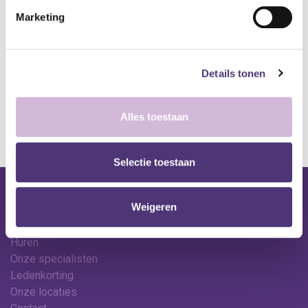
Toevoegen aan verlanglijst
Marketing
A
lgemene voorwaarden
Levering: 2-5 werkdagen*
Details tonen
*Bij grote aankopen, gelieve de klantendienst te contacteren. Hier
kan de levertermijn iets langer zijn.
Alles toestaan
Selectie toestaan
Nuttige links
Weigeren
Shop
Huren
Onze specialisten
Ledenkorting
Onze locaties