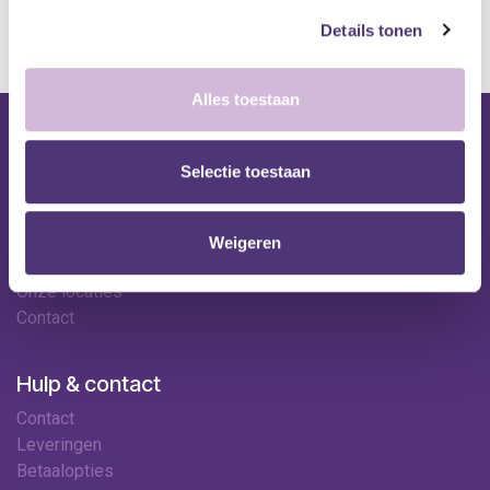
kan de levertermijn iets langer zijn.
Details tonen
Alles toestaan
Nuttige links
Selectie toestaan
Shop
Huren
Onze specialisten
Weigeren
Ledenkorting
Onze locaties
Contact
Hulp & contact
Contact
Leveringen
Betaalopties