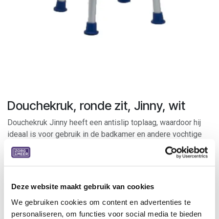
Douchekruk, ronde zit, Jinny, wit
Douchekruk Jinny heeft een antislip toplaag, waardoor hij
ideaal is voor gebruik in de badkamer en andere vochtige
omgevingen. De poten zijn uitgerust met speciaal
ontworpen rubberen uiteinden die zich vastzuigen voor
extra veiligheid en stabiliteit op gladde oppervlakken.
Jinny is in hoogte verstelbaar om aan te passen aan de
Deze website maakt gebruik van cookies
lichaamslengte en is verkrijgbaar in wit en blauw.
We gebruiken cookies om content en advertenties te
personaliseren, om functies voor social media te bieden
Specificaties: