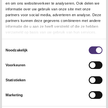
en om ons websiteverkeer te analyseren. Ook delen we
Zitbreedte: 320mm
informatie over uw gebruik van onze site met onze
Totale breedte: 350mm
partners voor social media, adverteren en analyse. Deze
Lengte: 350mm
partners kunnen deze gegevens combineren met andere
Zithoogte: 330 - 510mm
informatie die u aan ze heeft verstrekt of die ze hebben
Pootverstelling: 150mm
verzameld op basis van uw gebruik van hun services.
Gewicht: 1.5kg
Max. gebruikersgewicht: 150kg
Toestemmingsselectie
36,31
€
Noodzakelijk
Aan winkelmandje toevoegen
Voorkeuren
Toevoegen aan verlanglijst
Statistieken
A
lgemene voorwaarden
Levering: 2-5 werkdagen*
Marketing
*Bij grote aankopen, gelieve de klantendienst te contacteren. Hier