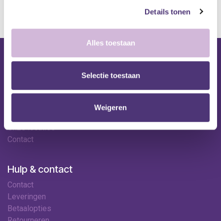
Details tonen
Alles toestaan
Nuttige links
Selectie toestaan
Shop
Huren
Onze specialisten
Weigeren
Ledenkorting
Onze locaties
Contact
Hulp & contact
Contact
Leveringen
Betaalopties
Retourneren