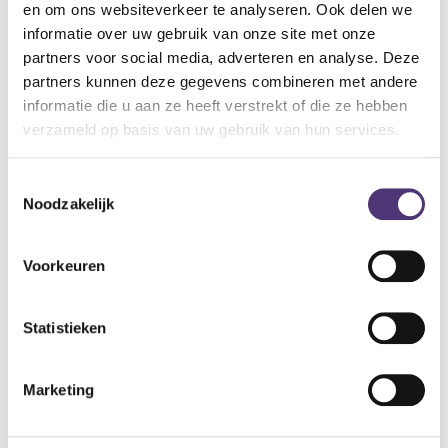
berg je de sleutels veilig op. De toetsen zitten achter een
en om ons websiteverkeer te analyseren. Ook delen we
klep, beschermt tegen weer, vuil en stof.
informatie over uw gebruik van onze site met onze
partners voor social media, adverteren en analyse. Deze
Specificaties
partners kunnen deze gegevens combineren met andere
informatie die u aan ze heeft verstrekt of die ze hebben
biedt plaats aan verschillende sleutels
verzameld op basis van uw gebruik van hun services.
vrije combinatiekeuze van 4 cijfers
inclusief bevestigingskit.
Toestemmingsselectie
33,07
€
Noodzakelijk
Aan winkelmandje toevoegen
Voorkeuren
Toevoegen aan verlanglijst
Statistieken
A
lgemene voorwaarden
Levering: 2-5 werkdagen*
Marketing
*Bij grote aankopen, gelieve de klantendienst te contacteren. Hier
kan de levertermijn iets langer zijn.