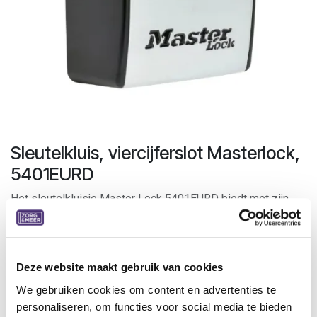
Sleutelkluis, viercijferslot Masterlock,
5401EURD
Het sleutelkluisje Master Lock 5401EURD biedt met zijn
metalen huls een duurzame oplossing om op veilige wijze
diverse huissleutels te kunnen opbergen.
Verstop je sleutels niet meer onder de deurmat of
Deze website maakt gebruik van cookies
bloempot. Het kluisje kan permanent aan de muur worden
We gebruiken cookies om content en advertenties te
opgehangen. Met een 4-cijferige vrije combinatiekeuze
personaliseren, om functies voor social media te bieden