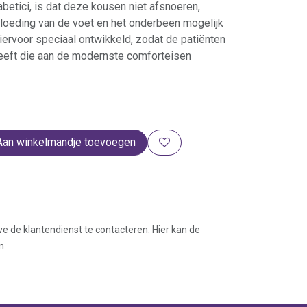
abetici, is dat deze kousen niet afsnoe­ren,
oeding van de voet en het onderbeen moge­lijk
iervoor speciaal ontwikkeld, zodat de patiënten
eft die aan de modernste com­forteisen
Aan winkelmandje toevoegen
ve de klantendienst te contacteren. Hier kan de
n.