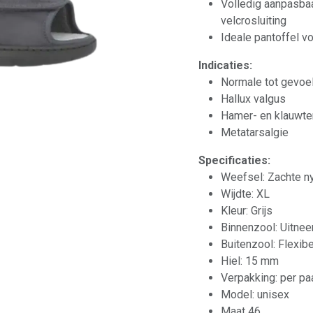
Volledig aanpasbaa
velcrosluiting
Ideale pantoffel v
Indicaties:
Normale tot gevoe
Hallux valgus
Hamer- en klauwt
Metatarsalgie
Specificaties:
Weefsel: Zachte n
Wijdte: XL
Kleur: Grijs
Binnenzool: Uitnee
Buitenzool: Flexibel
Hiel: 15 mm
Verpakking: per pa
Model: unisex
Maat 46