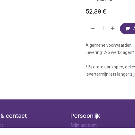
52,89
€
A
lgemene voorwaarden
Levering: 2-5 werkdagen*
*Bij grote aankopen, gelie
levertermijn iets langer zij
 & contact
Persoonlijk
ct
Mijn account
ingen
Winkelmandje