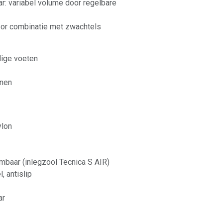
r: variabel volume door regelbare
oor combinatie met zwachtels
lige voeten
enen
ylon
mbaar (inlegzool Tecnica S AIR)
, antislip
ar