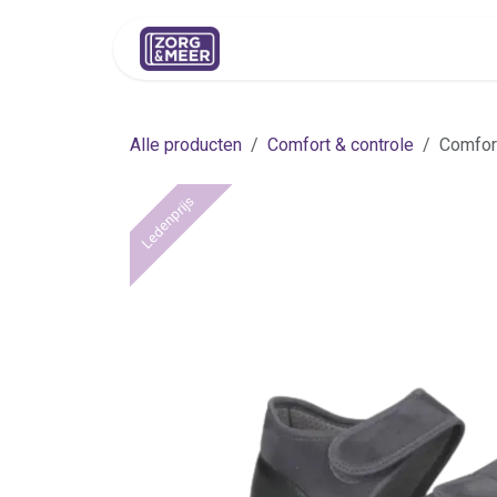
Overslaan naar inhoud
Shop
Huren
Advies
Pers
Alle producten
Comfort & controle
Comfort
Ledenprijs