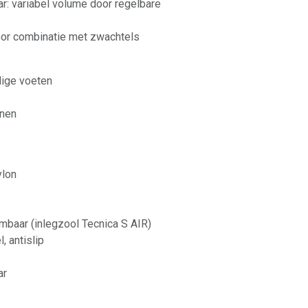
r: variabel volume door regelbare
oor combinatie met zwachtels
lige voeten
enen
ylon
mbaar (inlegzool Tecnica S AIR)
, antislip
ar