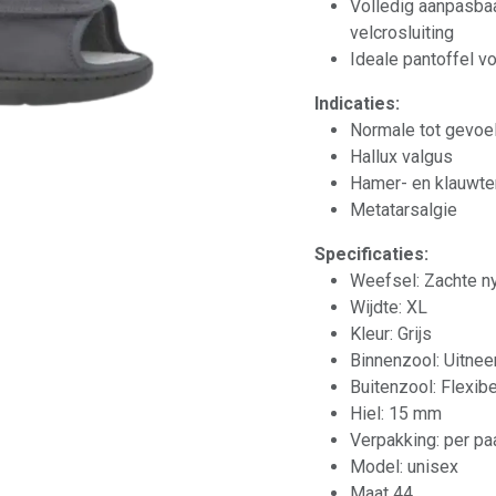
Volledig aanpasbaa
velcrosluiting
Ideale pantoffel v
Indicaties:
Normale tot gevoe
Hallux valgus
Hamer- en klauwt
Metatarsalgie
Specificaties:
Weefsel: Zachte n
Wijdte: XL
Kleur: Grijs
Binnenzool: Uitnee
Buitenzool: Flexibel
Hiel: 15 mm
Verpakking: per pa
Model: unisex
Maat 44