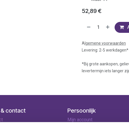
52,89
€
A
lgemene voorwaarden
Levering: 2-5 werkdagen*
*Bij grote aankopen, gelie
levertermijn iets langer zij
 & contact
Persoonlijk
ct
Mijn account
ingen
Winkelmandje