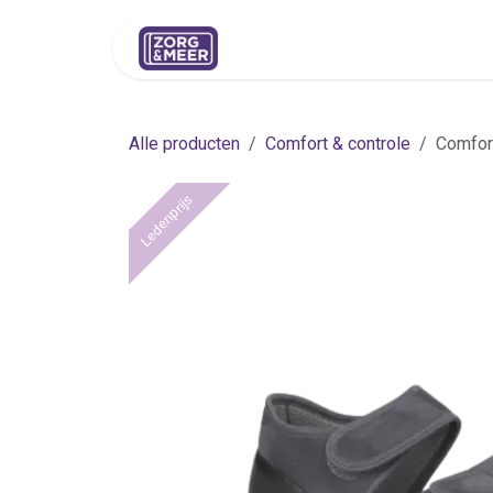
Overslaan naar inhoud
Shop
Huren
Advies
Pers
Alle producten
Comfort & controle
Comfort
Ledenprijs