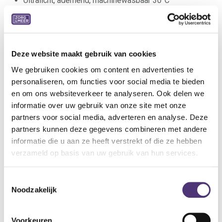
Ultralicht, ademend, machinewasbaar 30°C
Zonder hinderlijke naden, verstevigde hiel
Volledig aanpasbaar: variabel volume door regelbare
velcrosluiting
Ideale pantoffel voor combinatie met zwachtels
Deze website maakt gebruik van cookies
Indicaties:
We gebruiken cookies om content en advertenties te
Normale tot gevoelige voeten
personaliseren, om functies voor social media te bieden
Hallux valgus
en om ons websiteverkeer te analyseren. Ook delen we
Hamer- en klauwtenen
informatie over uw gebruik van onze site met onze
Metatarsalgie
partners voor social media, adverteren en analyse. Deze
partners kunnen deze gegevens combineren met andere
Specificaties:
informatie die u aan ze heeft verstrekt of die ze hebben
Weefsel: Zachte nylon
verzameld op basis van uw gebruik van hun services.
Wijdte: XL
Maat: 35
Toestemmingsselectie
Kleur: Grijs
Noodzakelijk
Binnenzool: Uitneembaar (inlegzool Tecnica S AIR)
Buitenzool: Flexibel, antislip
Hiel: 15 mm
Voorkeuren