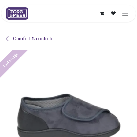
Overslaan naar inhoud
Comfort & controle
Ledenprijs