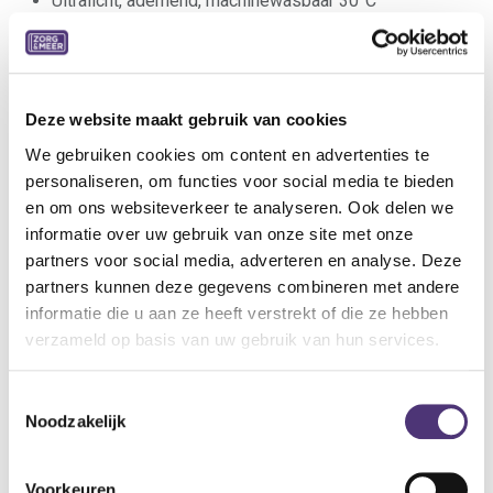
Ultralicht, ademend, machinewasbaar 30°C
Zonder hinderlijke naden, verstevigde hiel
Volledig aanpasbaar: variabel volume door regelbare
velcrosluiting
Ideale pantoffel voor combinatie met zwachtels
Deze website maakt gebruik van cookies
Indicaties:
We gebruiken cookies om content en advertenties te
Normale tot gevoelige voeten
personaliseren, om functies voor social media te bieden
Hallux valgus
en om ons websiteverkeer te analyseren. Ook delen we
Hamer- en klauwtenen
informatie over uw gebruik van onze site met onze
Metatarsalgie
partners voor social media, adverteren en analyse. Deze
partners kunnen deze gegevens combineren met andere
Specificaties:
informatie die u aan ze heeft verstrekt of die ze hebben
Weefsel: Zachte nylon
verzameld op basis van uw gebruik van hun services.
Wijdte: XL
Maat: 35
Toestemmingsselectie
Kleur: Grijs
Noodzakelijk
Binnenzool: Uitneembaar (inlegzool Tecnica S AIR)
Buitenzool: Flexibel, antislip
Hiel: 15 mm
Voorkeuren