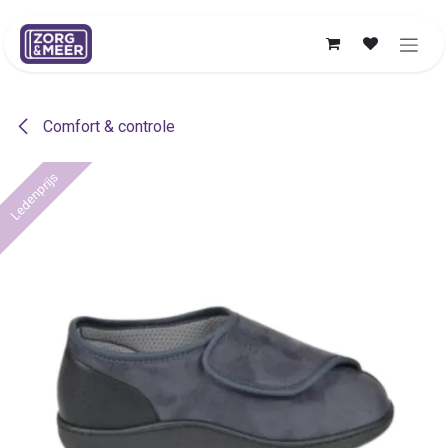
Overslaan naar inhoud
Comfort & controle
Ledenprijs