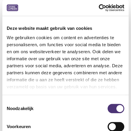
Ultralicht, ademend, machinewasbaar 30°C
Zonder hinderlijke naden, verstevigde hiel
Volledig aanpasbaar: variabel volume door regelbare
velcrosluiting
Ideale pantoffel voor combinatie met zwachtels
Deze website maakt gebruik van cookies
We gebruiken cookies om content en advertenties te
Indicaties:
personaliseren, om functies voor social media te bieden
Normale tot gevoelige voeten
en om ons websiteverkeer te analyseren. Ook delen we
Hallux valgus
informatie over uw gebruik van onze site met onze
Hamer- en klauwtenen
partners voor social media, adverteren en analyse. Deze
Metatarsalgie
partners kunnen deze gegevens combineren met andere
Specificaties:
informatie die u aan ze heeft verstrekt of die ze hebben
Weefsel: Zachte nylon
verzameld op basis van uw gebruik van hun services.
Wijdte: XL
Kleur: Grijs
Toestemmingsselectie
Binnenzool: Uitneembaar (inlegzool Tecnica S AIR)
Noodzakelijk
Buitenzool: Flexibel, antislip
Hiel: 15 mm
Voorkeuren
Verpakking: per paar