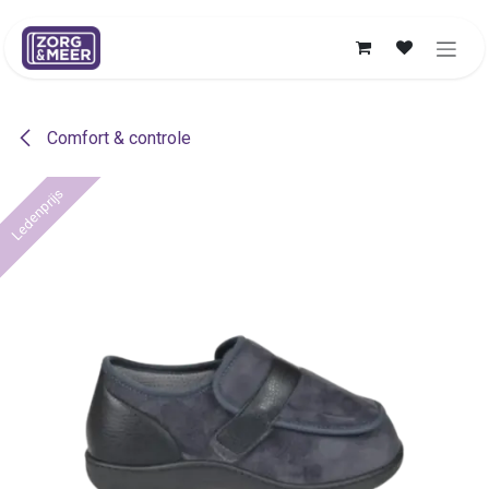
Overslaan naar inhoud
Comfort & controle
Ledenprijs