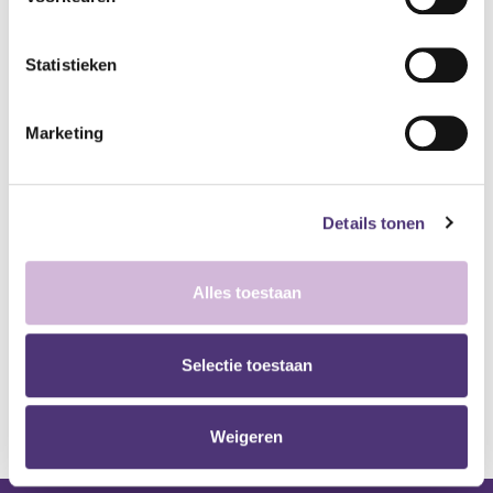
Verpakking: per paar
Model: unisex
Statistieken
Maat 46
50,28
€
Marketing
Aan winkelmandje toevoegen
Toevoegen aan verlanglijst
Details tonen
A
lgemene voorwaarden
Alles toestaan
Levering: 2-5 werkdagen*
*Bij grote aankopen, gelieve de klantendienst te contacteren. Hier
Selectie toestaan
kan de levertermijn iets langer zijn.
Weigeren