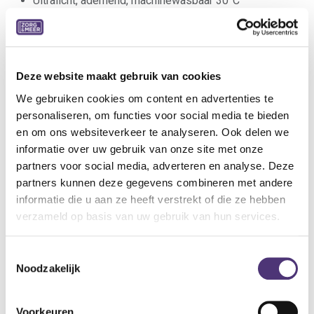
Ultralicht, ademend, machinewasbaar 30°C
Zonder hinderlijke naden, verstevigde hiel
Volledig aanpasbaar: variabel volume door regelbare
velcrosluiting
Ideale pantoffel voor combinatie met zwachtels
Deze website maakt gebruik van cookies
Indicaties:
We gebruiken cookies om content en advertenties te
Normale tot gevoelige voeten
personaliseren, om functies voor social media te bieden
Hallux valgus
en om ons websiteverkeer te analyseren. Ook delen we
Hamer- en klauwtenen
informatie over uw gebruik van onze site met onze
Metatarsalgie
partners voor social media, adverteren en analyse. Deze
partners kunnen deze gegevens combineren met andere
Specificaties:
informatie die u aan ze heeft verstrekt of die ze hebben
Weefsel: Zachte nylon
verzameld op basis van uw gebruik van hun services.
Wijdte: XL
Maat: 35
Toestemmingsselectie
Kleur: Grijs
Noodzakelijk
Binnenzool: Uitneembaar (inlegzool Tecnica S AIR)
Buitenzool: Flexibel, antislip
Hiel: 15 mm
Voorkeuren