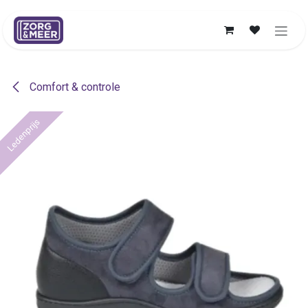
Overslaan naar inhoud
Comfort & controle
Ledenprijs