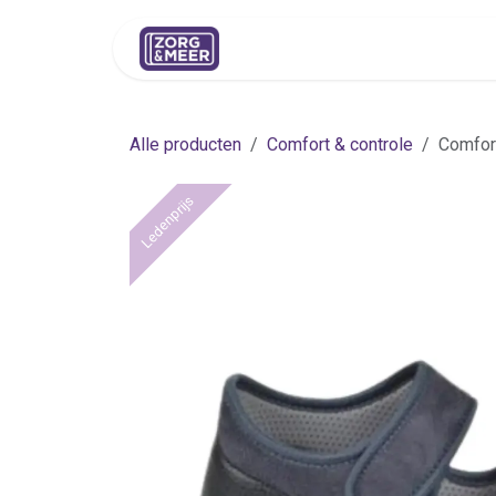
Overslaan naar inhoud
Shop
Huren
Advies
Pers
Alle producten
Comfort & controle
Comfort
Ledenprijs