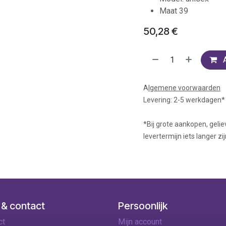
Maat 39
50,28
€
A
lgemene voorwaarden
Levering: 2-5 werkdagen*
*Bij grote aankopen, gelie
levertermijn iets langer zij
 & contact
Persoonlijk
ct
Mijn account