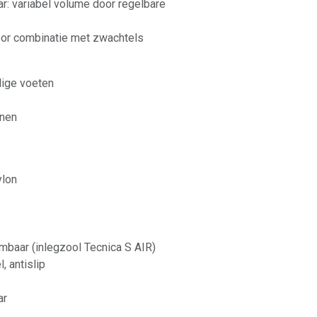
r: variabel volume door regelbare
oor combinatie met zwachtels
lige voeten
enen
ylon
mbaar (inlegzool Tecnica S AIR)
, antislip
ar