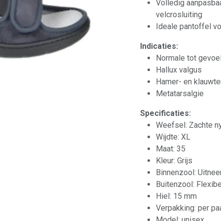
Volledig aanpasbaa
velcrosluiting
Ideale pantoffel v
Indicaties:
Normale tot gevoe
Hallux valgus
Hamer- en klauwt
Metatarsalgie
Specificaties:
Weefsel: Zachte n
Wijdte: XL
Maat: 35
Kleur: Grijs
Binnenzool: Uitnee
Buitenzool: Flexibel
Hiel: 15 mm
Verpakking: per pa
Model: unisex