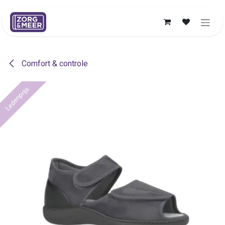
Overslaan naar inhoud
Comfort & controle
Ledenprijs