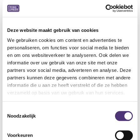
Ultralicht, ademend, machinewasbaar 30°C
Zonder hinderlijke naden, verstevigde hiel
Volledig aanpasbaar: variabel volume door regelbare
velcrosluiting
Ideale pantoffel voor combinatie met zwachtels
Deze website maakt gebruik van cookies
We gebruiken cookies om content en advertenties te
Indicaties:
personaliseren, om functies voor social media te bieden
Normale tot gevoelige voeten
en om ons websiteverkeer te analyseren. Ook delen we
Hallux valgus
informatie over uw gebruik van onze site met onze
Hamer- en klauwtenen
partners voor social media, adverteren en analyse. Deze
Metatarsalgie
partners kunnen deze gegevens combineren met andere
Specificaties:
informatie die u aan ze heeft verstrekt of die ze hebben
Weefsel: Zachte nylon
verzameld op basis van uw gebruik van hun services.
Wijdte: XL
Kleur: Grijs
Toestemmingsselectie
Binnenzool: Uitneembaar (inlegzool Tecnica S AIR)
Noodzakelijk
Buitenzool: Flexibel, antislip
Hiel: 15 mm
Voorkeuren
Verpakking: per paar