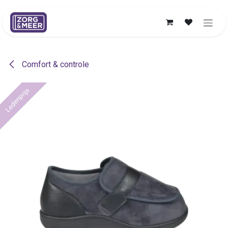
Overslaan naar inhoud
Comfort & controle
Ledenprijs