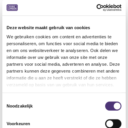
Ultralicht, ademend, machinewasbaar 30°C
Zonder hinderlijke naden, verstevigde hiel
Volledig aanpasbaar: variabel volume door regelbare
velcrosluiting
Ideale pantoffel voor combinatie met zwachtels
Deze website maakt gebruik van cookies
We gebruiken cookies om content en advertenties te
Indicaties:
personaliseren, om functies voor social media te bieden
Normale tot gevoelige voeten
en om ons websiteverkeer te analyseren. Ook delen we
Hallux valgus
informatie over uw gebruik van onze site met onze
Hamer- en klauwtenen
partners voor social media, adverteren en analyse. Deze
Metatarsalgie
partners kunnen deze gegevens combineren met andere
Specificaties:
informatie die u aan ze heeft verstrekt of die ze hebben
Weefsel: Zachte nylon
verzameld op basis van uw gebruik van hun services.
Wijdte: XL
Kleur: Grijs
Toestemmingsselectie
Binnenzool: Uitneembaar (inlegzool Tecnica S AIR)
Noodzakelijk
Buitenzool: Flexibel, antislip
Hiel: 15 mm
Voorkeuren
Verpakking: per paar