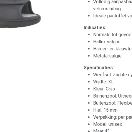
Volledig aanpasbaa
velcrosluiting
Ideale pantoffel v
Indicaties:
Normale tot gevoe
Hallux valgus
Hamer- en klauwt
Metatarsalgie
Specificaties:
Weefsel: Zachte n
Wijdte: XL
Kleur: Grijs
Binnenzool: Uitnee
Buitenzool: Flexibel
Hiel: 15 mm
Verpakking: per pa
Model: unisex
Maat 43