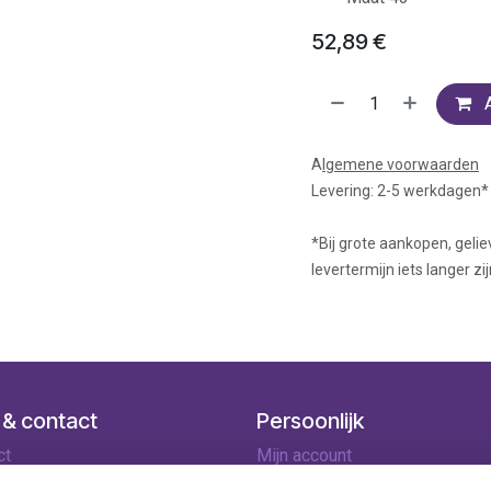
52,89
€
A
lgemene voorwaarden
Levering: 2-5 werkdagen*
*Bij grote aankopen, gelie
levertermijn iets langer zij
 & contact
Persoonlijk
ct
Mijn account
ingen
Winkelmandje