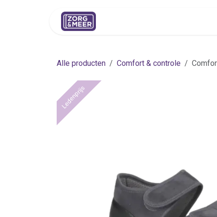
Overslaan naar inhoud
Shop
Huren
Advies
Pers
Alle producten
Comfort & controle
Comfort
Ledenprijs