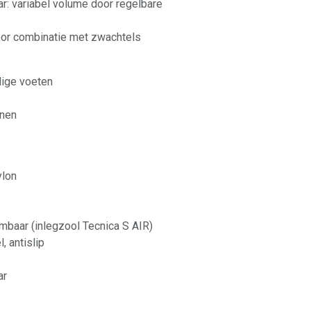
r: variabel volume door regelbare
oor combinatie met zwachtels
lige voeten
enen
ylon
mbaar (inlegzool Tecnica S AIR)
, antislip
ar