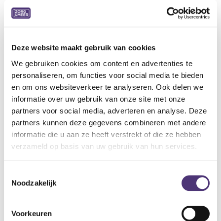
Ultralicht, ademend, machinewasbaar 30°C
Zonder hinderlijke naden, verstevigde hiel
Volledig aanpasbaar: variabel volume door regelbare
velcrosluiting
Ideale pantoffel voor combinatie met zwachtels
Deze website maakt gebruik van cookies
We gebruiken cookies om content en advertenties te
Indicaties:
personaliseren, om functies voor social media te bieden
Normale tot gevoelige voeten
en om ons websiteverkeer te analyseren. Ook delen we
Hallux valgus
informatie over uw gebruik van onze site met onze
Hamer- en klauwtenen
partners voor social media, adverteren en analyse. Deze
Metatarsalgie
partners kunnen deze gegevens combineren met andere
Specificaties:
informatie die u aan ze heeft verstrekt of die ze hebben
Weefsel: Zachte nylon
verzameld op basis van uw gebruik van hun services.
Wijdte: XL
Kleur: Grijs
Toestemmingsselectie
Binnenzool: Uitneembaar (inlegzool Tecnica S AIR)
Noodzakelijk
Buitenzool: Flexibel, antislip
Hiel: 15 mm
Voorkeuren
Verpakking: per paar