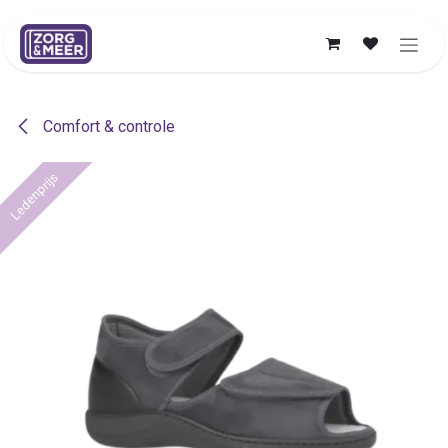
Overslaan naar inhoud
Comfort & controle
Ledenprijs