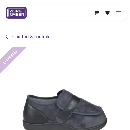
Overslaan naar inhoud
Comfort & controle
Ledenprijs