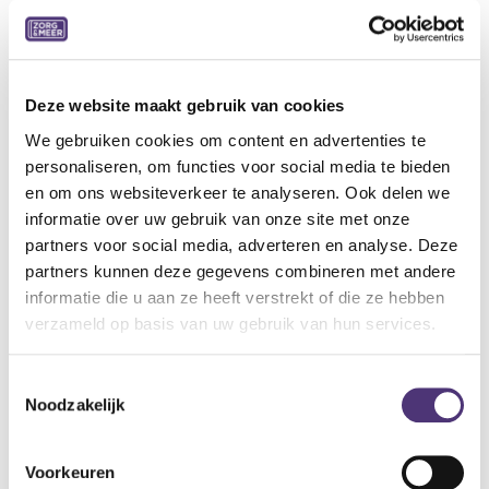
Ultralicht, ademend, machinewasbaar 30°C
Zonder hinderlijke naden, verstevigde hiel
Volledig aanpasbaar: variabel volume door regelbare
velcrosluiting
Ideale pantoffel voor combinatie met zwachtels
Deze website maakt gebruik van cookies
We gebruiken cookies om content en advertenties te
Indicaties:
personaliseren, om functies voor social media te bieden
Normale tot gevoelige voeten
en om ons websiteverkeer te analyseren. Ook delen we
Hallux valgus
informatie over uw gebruik van onze site met onze
Hamer- en klauwtenen
partners voor social media, adverteren en analyse. Deze
Metatarsalgie
partners kunnen deze gegevens combineren met andere
Specificaties:
informatie die u aan ze heeft verstrekt of die ze hebben
Weefsel: Zachte nylon
verzameld op basis van uw gebruik van hun services.
Wijdte: XL
Kleur: Grijs
Toestemmingsselectie
Binnenzool: Uitneembaar (inlegzool Tecnica S AIR)
Noodzakelijk
Buitenzool: Flexibel, antislip
Hiel: 15 mm
Voorkeuren
Verpakking: per paar