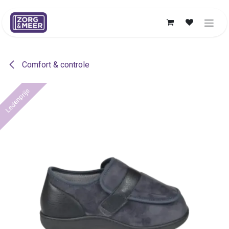
Overslaan naar inhoud
Comfort & controle
Ledenprijs