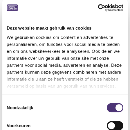
Ultralicht, ademend, machinewasbaar 30°C
Zonder hinderlijke naden, verstevigde hiel
Volledig aanpasbaar: variabel volume door regelbare
velcrosluiting
Ideale pantoffel voor combinatie met zwachtels
Deze website maakt gebruik van cookies
We gebruiken cookies om content en advertenties te
Indicaties:
personaliseren, om functies voor social media te bieden
Normale tot gevoelige voeten
en om ons websiteverkeer te analyseren. Ook delen we
Hallux valgus
informatie over uw gebruik van onze site met onze
Hamer- en klauwtenen
partners voor social media, adverteren en analyse. Deze
Metatarsalgie
partners kunnen deze gegevens combineren met andere
Specificaties:
informatie die u aan ze heeft verstrekt of die ze hebben
Weefsel: Zachte nylon
verzameld op basis van uw gebruik van hun services.
Wijdte: XL
Kleur: Grijs
Toestemmingsselectie
Binnenzool: Uitneembaar (inlegzool Tecnica S AIR)
Noodzakelijk
Buitenzool: Flexibel, antislip
Hiel: 15 mm
Voorkeuren
Verpakking: per paar