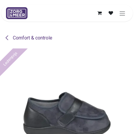
Overslaan naar inhoud
Comfort & controle
Ledenprijs