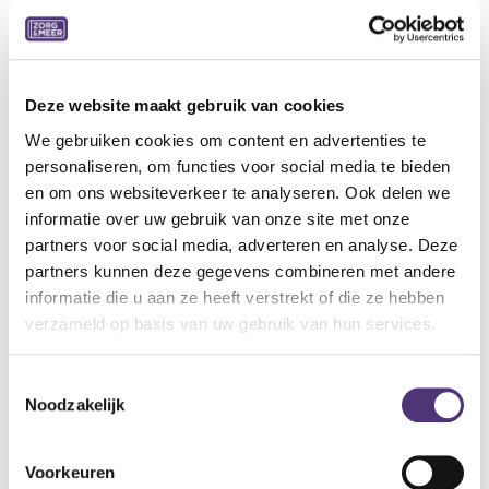
Ultralicht, ademend, machinewasbaar 30°C
Zonder hinderlijke naden, verstevigde hiel
Volledig aanpasbaar: variabel volume door regelbare
velcrosluiting
Ideale pantoffel voor combinatie met zwachtels
Deze website maakt gebruik van cookies
We gebruiken cookies om content en advertenties te
Indicaties:
personaliseren, om functies voor social media te bieden
Normale tot gevoelige voeten
en om ons websiteverkeer te analyseren. Ook delen we
Hallux valgus
informatie over uw gebruik van onze site met onze
Hamer- en klauwtenen
partners voor social media, adverteren en analyse. Deze
Metatarsalgie
partners kunnen deze gegevens combineren met andere
Specificaties:
informatie die u aan ze heeft verstrekt of die ze hebben
Weefsel: Zachte nylon
verzameld op basis van uw gebruik van hun services.
Wijdte: XL
Kleur: Grijs
Toestemmingsselectie
Binnenzool: Uitneembaar (inlegzool Tecnica S AIR)
Noodzakelijk
Buitenzool: Flexibel, antislip
Hiel: 15 mm
Voorkeuren
Verpakking: per paar