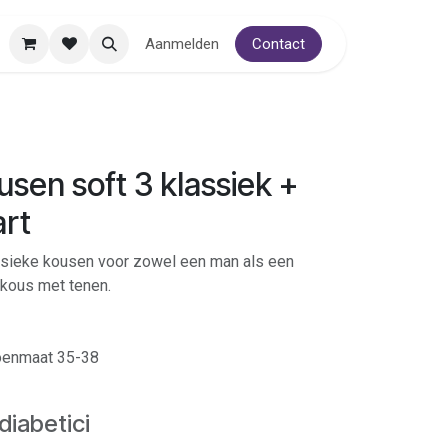
Aanmelden
Contact
sen soft 3 klassiek +
art
assieke kousen voor zowel een man als een
 kous met tenen.
oenmaat 35-38
diabetici