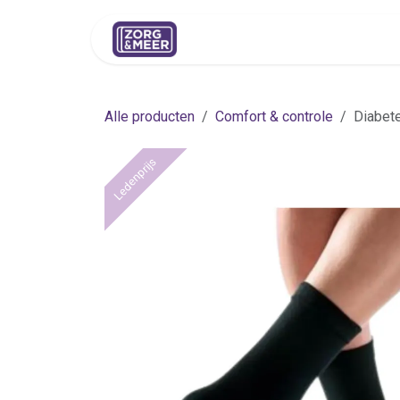
Overslaan naar inhoud
Shop
Huren
Advies
Pers
Alle producten
Comfort & controle
Diabete
Ledenprijs