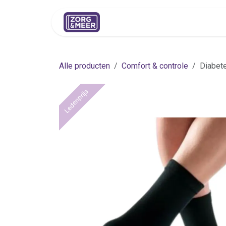
Overslaan naar inhoud
Shop
Huren
Advies
Pers
Alle producten
Comfort & controle
Diabete
Ledenprijs