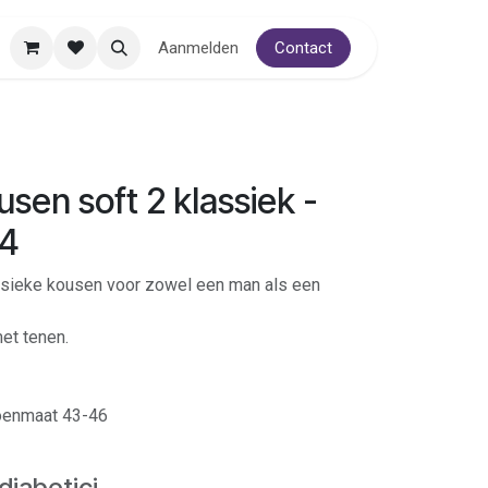
Aanmelden
Contact
sen soft 2 klassiek -
:4
assieke kousen voor zowel een man als een
et tenen.
oenmaat 43-46
diabetici