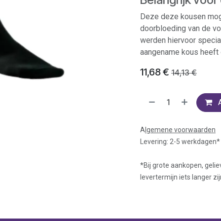
Deze deze kousen moge
doorbloeding van de vo
werden hiervoor specia
aangename kous heeft 
11,68
€
14,13
€
A
lgemene voorwaarden
Levering: 2-5 werkdagen*
*Bij grote aankopen, gelie
levertermijn iets langer zij