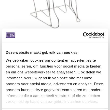
Aantrekhulp steunkousen
Deze website maakt gebruik van cookies
We gebruiken cookies om content en advertenties te
Aantrekhulp voor het gemakkelijk aandoen van
personaliseren, om functies voor social media te bieden
aderspatkousen
en om ons websiteverkeer te analyseren. Ook delen we
32,43
€
informatie over uw gebruik van onze site met onze
partners voor social media, adverteren en analyse. Deze
partners kunnen deze gegevens combineren met andere
Aan winkelmandje toevoegen
informatie die u aan ze heeft verstrekt of die ze hebben
Toevoegen aan verlanglijst
verzameld op basis van uw gebruik van hun services.