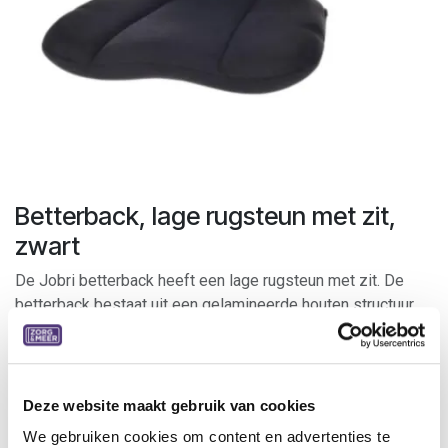
Betterback, lage rugsteun met zit,
zwart
De Jobri betterback heeft een lage rugsteun met zit. De
betterback bestaat uit een gelamineerde houten structuur
met zachte, duurzame en vlekafstotende hoes. Hij is zeer
licht, handig en plooibaar (+ handvat).
Indicaties:
Deze website maakt gebruik van cookies
zorgt voor correcte zithouding
We gebruiken cookies om content en advertenties te