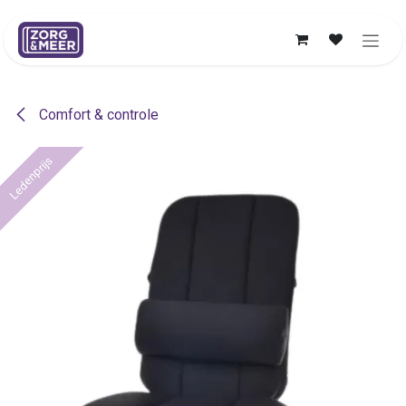
Overslaan naar inhoud
Comfort & controle
Ledenprijs