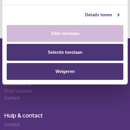
*Bij grote aankopen, gelieve de klantendienst te contacteren. Hier
kan de levertermijn iets langer zijn.
Details tonen
Alles toestaan
Selectie toestaan
Nuttige links
Shop
Huren
Weigeren
Onze specialisten
Ledenkorting
Onze locaties
Contact
Hulp & contact
Contact