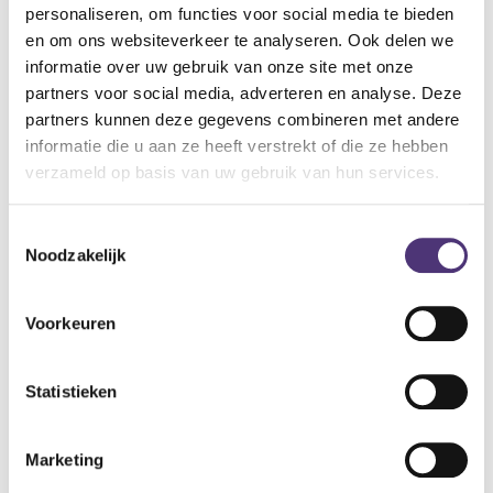
voorkomt achteruitkantelen van het bekken
personaliseren, om functies voor social media te bieden
verhindert het ontstaan van een bolle rug
en om ons websiteverkeer te analyseren. Ook delen we
neemt druk weg op lage rug en bekken
informatie over uw gebruik van onze site met onze
voorkomt afglijden van de stoel.
partners voor social media, adverteren en analyse. Deze
partners kunnen deze gegevens combineren met andere
informatie die u aan ze heeft verstrekt of die ze hebben
Specificaties:
verzameld op basis van uw gebruik van hun services.
afmetingen: (gevouwen) 46 x 48 x 5 cm.
Zwart
Toestemmingsselectie
Noodzakelijk
72,30
€
87,48
€
Voorkeuren
Aan winkelmandje toevoegen
Toevoegen aan verlanglijst
Statistieken
A
lgemene voorwaarden
Marketing
Levering: 2-5 werkdagen*