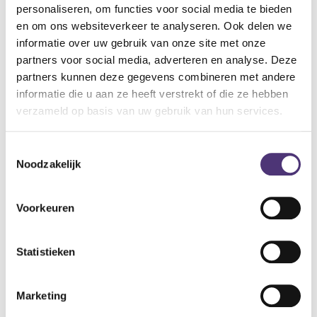
voorkomt achteruitkantelen van het bekken
personaliseren, om functies voor social media te bieden
verhindert het ontstaan van een bolle rug
en om ons websiteverkeer te analyseren. Ook delen we
neemt druk weg op lage rug en bekken
informatie over uw gebruik van onze site met onze
voorkomt afglijden van de stoel.
partners voor social media, adverteren en analyse. Deze
partners kunnen deze gegevens combineren met andere
informatie die u aan ze heeft verstrekt of die ze hebben
Specificaties:
verzameld op basis van uw gebruik van hun services.
afmetingen: (gevouwen) 46 x 48 x 5 cm.
Blauw
Toestemmingsselectie
Noodzakelijk
72,30
€
87,48
€
Voorkeuren
Aan winkelmandje toevoegen
Toevoegen aan verlanglijst
Statistieken
A
lgemene voorwaarden
Marketing
Levering: 2-5 werkdagen*