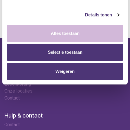
*Bij grote aankopen, gelieve de klantendienst te contacteren. Hier
kan de levertermijn iets langer zijn.
Details tonen
Alles toestaan
Selectie toestaan
Nuttige links
Shop
Huren
Weigeren
Onze specialisten
Ledenkorting
Onze locaties
Contact
Hulp & contact
Contact