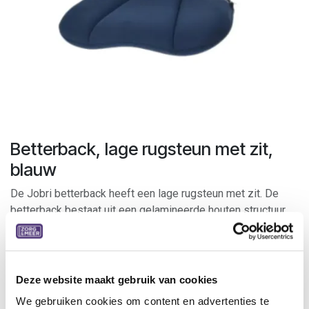
Betterback, lage rugsteun met zit,
blauw
De Jobri betterback heeft een lage rugsteun met zit. De
betterback bestaat uit een gelamineerde houten structuur
met zachte, duurzame en vlekafstotende hoes. Hij is zeer
licht, handig en plooibaar (+ handvat).
Indicaties:
Deze website maakt gebruik van cookies
zorgt voor correcte zithouding
We gebruiken cookies om content en advertenties te