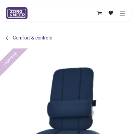
Overslaan naar inhoud
Comfort & controle
Ledenprijs