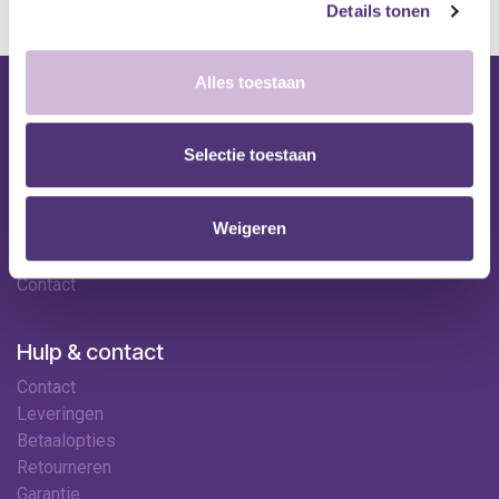
Details tonen
Alles toestaan
Nuttige links
Shop
Selectie toestaan
Huren
Onze specialisten
Weigeren
Ledenkorting
Onze locaties
Contact
Hulp & contact
Contact
Leveringen
Betaalopties
Retourneren
Garantie