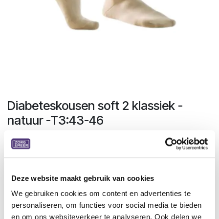
Diabeteskousen soft 2 klassiek -
natuur -T3:43-46
De Bota Soft 2 zijn klassieke kousen voor zowel een man
als een vrouw.
Het is een korte kous met tenen.
Deze website maakt gebruik van cookies
Specificaties:
We gebruiken cookies om content en advertenties te
Voor schoenmaat 43-46
personaliseren, om functies voor social media te bieden
Belangrijk voor diabetici
en om ons websiteverkeer te analyseren. Ook delen we