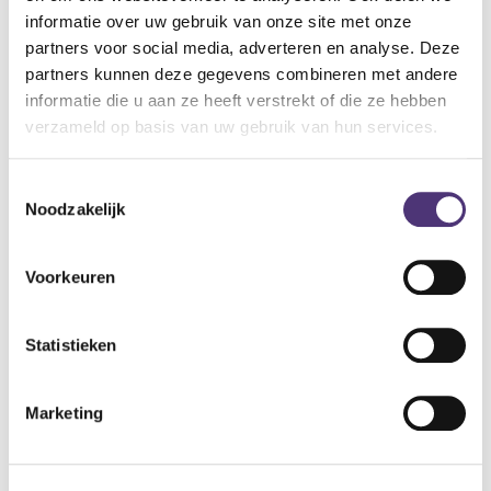
informatie over uw gebruik van onze site met onze
Deze kousen mogen niet afsnoe­ren, zodat een goede
partners voor social media, adverteren en analyse. Deze
doorbloeding van de voet en het onderbeen moge­lijk is. De
partners kunnen deze gegevens combineren met andere
kousen werden hiervoor speciaal ontwikkeld, zodat de
informatie die u aan ze heeft verstrekt of die ze hebben
patiënten een aangename kous heeft die aan de modernste
verzameld op basis van uw gebruik van hun services.
com­forteisen voldoet.
11,68
€
14,13
€
Toestemmingsselectie
Noodzakelijk
Aan winkelmandje toevoegen
Voorkeuren
Toevoegen aan verlanglijst
Statistieken
A
lgemene voorwaarden
Levering: 2-5 werkdagen*
Marketing
*Bij grote aankopen, gelieve de klantendienst te contacteren. Hier
kan de levertermijn iets langer zijn.