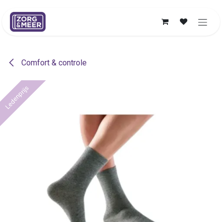
Overslaan naar inhoud
Comfort & controle
Ledenprijs