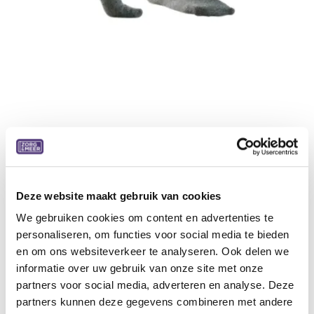
Diabeteskousen soft 5 klassiek +
zilverg, zwart
Deze website maakt gebruik van cookies
Korte kous (AB) met tenen
Klassieke kous voor man of dame met zilvergaren
We gebruiken cookies om content en advertenties te
(antibacteriologisch)
personaliseren, om functies voor social media te bieden
en om ons websiteverkeer te analyseren. Ook delen we
Specificaties:
informatie over uw gebruik van onze site met onze
Voor schoenmaat 35-38
partners voor social media, adverteren en analyse. Deze
partners kunnen deze gegevens combineren met andere
20,68
€
25,02
€