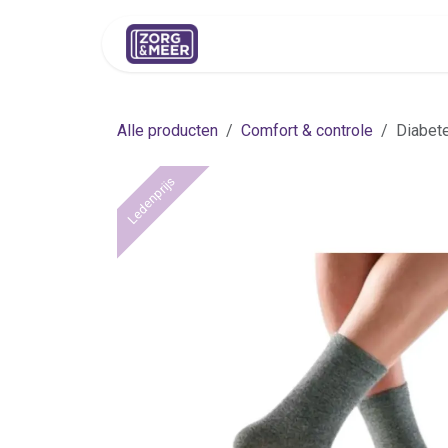
Overslaan naar inhoud
Shop
Huren
Advies
Pers
Alle producten
Comfort & controle
Diabete
Ledenprijs