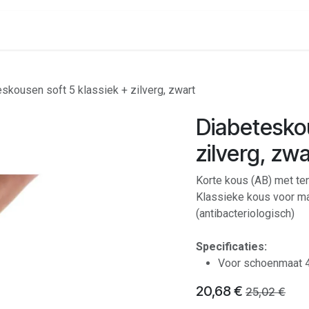
onenalarm
Locaties
skousen soft 5 klassiek + zilverg, zwart
Diabeteskou
zilverg, zwa
Korte kous (AB) met te
Klassieke kous voor m
(antibacteriologisch)
Specificaties:
Voor schoenmaat 
20,68
€
25,02
€