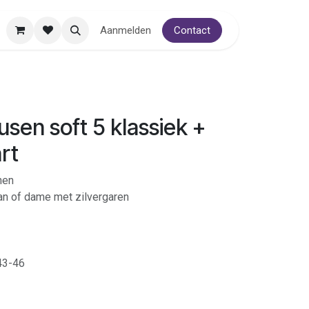
Aanmelden
Contact
sen soft 5 klassiek +
rt
nen
an of dame met zilvergaren
43-46