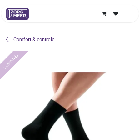
Overslaan naar inhoud
Comfort & controle
Ledenprijs