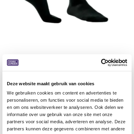
Diabeteskousen soft 3 klassiek +
spons, zwart
Deze website maakt gebruik van cookies
Korte kous (AB) met tenen
Klassieke kous voor man of dame met extra spons
We gebruiken cookies om content en advertenties te
onderaan de voetzool
personaliseren, om functies voor social media te bieden
en om ons websiteverkeer te analyseren. Ook delen we
Specificaties:
informatie over uw gebruik van onze site met onze
Voor schoenmaat 43-46
partners voor social media, adverteren en analyse. Deze
partners kunnen deze gegevens combineren met andere
13,69
€
16,56
€