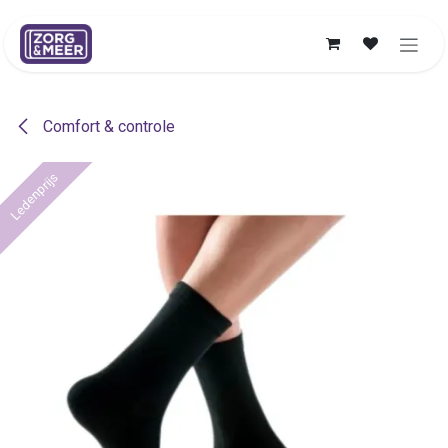
Overslaan naar inhoud
Comfort & controle
Ledenprijs