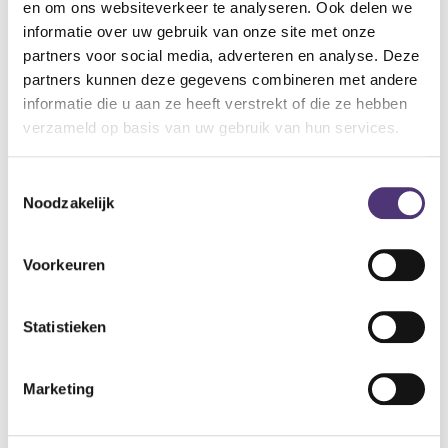
en om ons websiteverkeer te analyseren. Ook delen we
Belangrijk voor diabetici
informatie over uw gebruik van onze site met onze
Deze kousen mogen niet afsnoe­ren, zodat een goede
partners voor social media, adverteren en analyse. Deze
doorbloeding van de voet en het onderbeen moge­lijk is. De
partners kunnen deze gegevens combineren met andere
kousen werden hiervoor speciaal ontwikkeld, zodat de
informatie die u aan ze heeft verstrekt of die ze hebben
patiënten een aangename kous heeft die aan de modernste
verzameld op basis van uw gebruik van hun services.
com­forteisen voldoet.
Toestemmingsselectie
11,68
€
14,13
€
Noodzakelijk
Aan winkelmandje toevoegen
Voorkeuren
Toevoegen aan verlanglijst
Statistieken
A
lgemene voorwaarden
Levering: 2-5 werkdagen*
Marketing
*Bij grote aankopen, gelieve de klantendienst te contacteren. Hier
kan de levertermijn iets langer zijn.