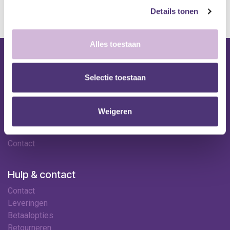
Details tonen
Alles toestaan
Nuttige links
Selectie toestaan
Shop
Huren
Onze specialisten
Weigeren
Ledenkorting
Onze locaties
Contact
Hulp & contact
Contact
Leveringen
Betaalopties
Retourneren