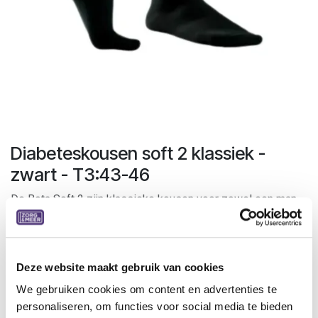
Diabeteskousen soft 2 klassiek -
zwart - T3:43-46
De Bota Soft 2 zijn klassieke kousen voor zowel een man
als een vrouw.
Het is een korte kous met tenen.
Specificaties:
Deze website maakt gebruik van cookies
Voor schoenmaat 43-46
We gebruiken cookies om content en advertenties te
personaliseren, om functies voor social media te bieden