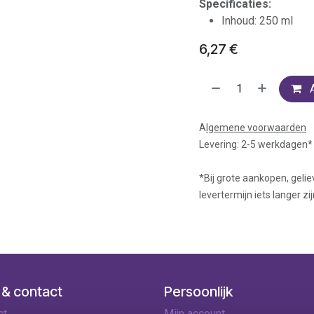
Specificaties:
Inhoud: 250 ml
6,27
€
A
lgemene voorwaarden
Levering: 2-5 werkdagen*
*Bij grote aankopen, gelie
levertermijn iets langer zij
 & contact
Persoonlijk
ct
Mijn account