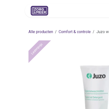
Overslaan naar inhoud
Shop
Huren
Advies
Pers
Alle producten
Comfort & controle
Juzo w
Ledenprijs