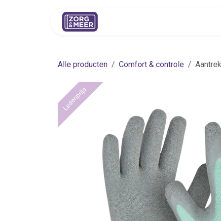
Overslaan naar inhoud
Shop
Huren
Advies
Pers
Alle producten
Comfort & controle
Aantrek
Ledenprijs