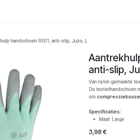
onenalarm
Locaties
hulp handschoen 9301, anti-slip, Juzo, L
Aantrekhul
anti-slip, J
Van nylon gemaakte tex
De textielhandschoen m
om
compressiekousen
Specificaties:
Maat: Large
3,98
€