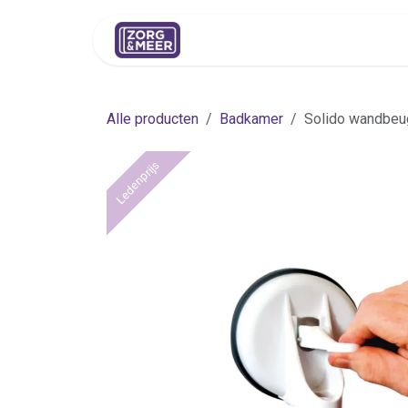
Overslaan naar inhoud
Shop
Huren
Advies
Pers
Alle producten
Badkamer
Solido wandbeug
Ledenprijs