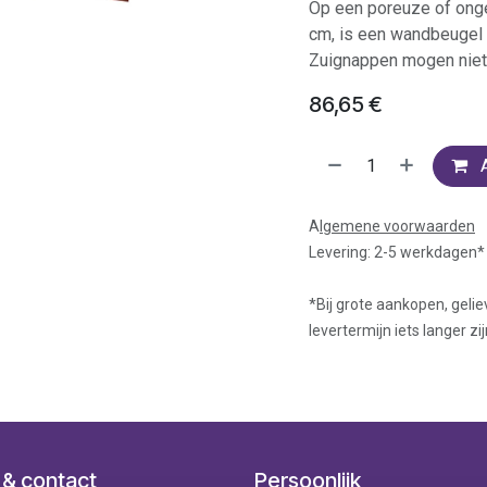
Op een poreuze of ongel
cm, is een wandbeugel 
Zuignappen mogen niet
86,65
€
A
lgemene voorwaarden
Levering: 2-5 werkdagen*
*Bij grote aankopen, gelie
levertermijn iets langer zij
 & contact
Persoonlijk