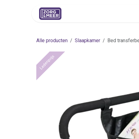
Overslaan naar inhoud
Shop
Huren
Advies
Pers
Alle producten
Slaapkamer
Bed transferb
Ledenprijs