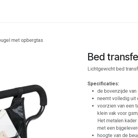
onenalarm
Locaties
eugel met opbergtas
Bed transf
Lichtgewicht bed trans
Specificaties:
de bovenzijde van 
neemt volledig uit 
voorzien van een t
klein vak voor gsm
Het metalen kader 
met een bijgelever
hoogte van de beug