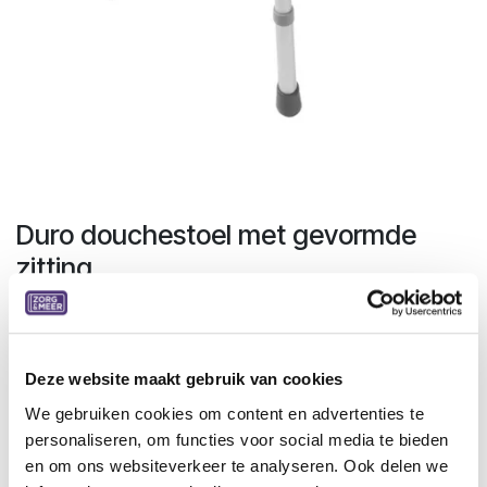
Duro douchestoel met gevormde
zitting
Veilige, aluminium douchetaboeret met gevormde en
geperforeerde kunststof zitting. Voorzien van 2 handvatten
voor betere stabiliteit. Verkrijgbaar zonder of met
Deze website maakt gebruik van cookies
rugleuning.
We gebruiken cookies om content en advertenties te
Product specificaties:
personaliseren, om functies voor social media te bieden
hoogteverstelbaar van 40 tot 52 cm
en om ons websiteverkeer te analyseren. Ook delen we