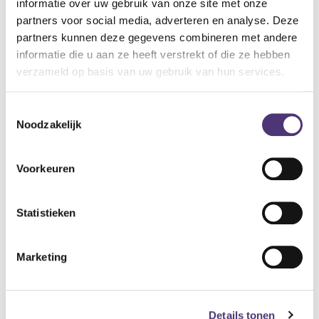
zitting: 50 x 30 cm
informatie over uw gebruik van onze site met onze
vloerbasis: 48,5 x 49,5 cm (min. hoogte), 50,5 x 53,5 cm
partners voor social media, adverteren en analyse. Deze
(max. hoogte)
partners kunnen deze gegevens combineren met andere
gewicht: 2 / 2,9 kg (zonder/met rugleuning)
informatie die u aan ze heeft verstrekt of die ze hebben
maximale belasting: 130 kg
verzameld op basis van uw gebruik van hun services.
42,77
€
Toestemmingsselectie
Noodzakelijk
Aan winkelmandje toevoegen
Toevoegen aan verlanglijst
Voorkeuren
A
lgemene voorwaarden
Statistieken
Levering: 2-5 werkdagen*
*Bij grote aankopen, gelieve de klantendienst te contacteren. Hier
Marketing
kan de levertermijn iets langer zijn.
Details tonen