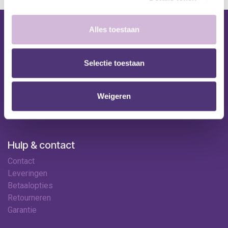
Alles toestaan
Nuttige links
Shop
Selectie toestaan
Huren
Onze specialisten
Ledenkorting
Weigeren
Onze locaties
Contact
Hulp & contact
Contact
Leveringen
Betaalopties
Retourneren
Garantie