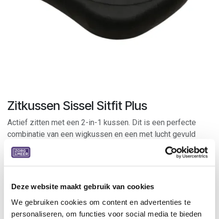
Zitkussen Sissel Sitfit Plus
Actief zitten met een 2-in-1 kussen. Dit is een perfecte
combinatie van een wigkussen en een met lucht gevuld
zitkussen.
De ergonomische vorm biedt een optimale combinatie van
actief zitten en uitstekend zitcomfort. Hierdoor ontlast het
Deze website maakt gebruik van cookies
bovenlichaam en rugspieren zonder lichaamsoefeningen.
We gebruiken cookies om content en advertenties te
Het bevorderd een rechte zithouding en is ook geschikt om
personaliseren, om functies voor social media te bieden
rug en bekkenbodemspieren te trainen.