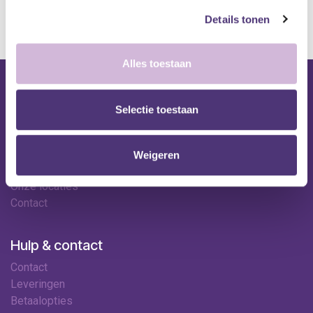
kan de levertermijn iets langer zijn.
Details tonen
Alles toestaan
Nuttige links
Selectie toestaan
Shop
Huren
Onze specialisten
Weigeren
Ledenkorting
Onze locaties
Contact
Hulp & contact
Contact
Leveringen
Betaalopties