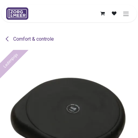
Overslaan naar inhoud
Comfort & controle
Ledenprijs