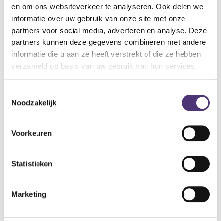
en om ons websiteverkeer te analyseren. Ook delen we
informatie over uw gebruik van onze site met onze
Er zit een pomp bij voor de individuele drukverdeling. Het
partners voor social media, adverteren en analyse. Deze
maximale toegelaten lichaamsgewicht is 138 kg.
partners kunnen deze gegevens combineren met andere
De doorsnede is ongeveer 37 cm, wat een formaat is voor
informatie die u aan ze heeft verstrekt of die ze hebben
zowel tieners als volwassenen.
verzameld op basis van uw gebruik van hun services.
Een fluwelen overtrek is optioneel. Kleur: zwart.
Toestemmingsselectie
34,18
€
Noodzakelijk
Aan winkelmandje toevoegen
Voorkeuren
Toevoegen aan verlanglijst
Statistieken
A
lgemene voorwaarden
Levering: 2-5 werkdagen*
Marketing
*Bij grote aankopen, gelieve de klantendienst te contacteren. Hier