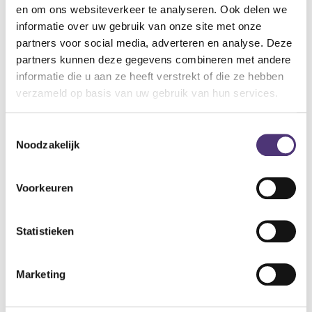
en om ons websiteverkeer te analyseren. Ook delen we
om rugpijn te verlichten en een actievere, gezondere
informatie over uw gebruik van onze site met onze
levensstijl te ondersteunen.
partners voor social media, adverteren en analyse. Deze
partners kunnen deze gegevens combineren met andere
Specificaties:
informatie die u aan ze heeft verstrekt of die ze hebben
Diameter van 33 cm
verzameld op basis van uw gebruik van hun services.
Rond, zwart
Zitschijf met lucht
Toestemmingsselectie
30,46
€
Noodzakelijk
Aan winkelmandje toevoegen
Voorkeuren
Toevoegen aan verlanglijst
Statistieken
A
lgemene voorwaarden
Levering: 2-5 werkdagen*
Marketing
*Bij grote aankopen, gelieve de klantendienst te contacteren. Hier