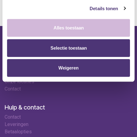
kan de levertermijn iets langer zijn.
Details tonen
Alles toestaan
Nuttige links
Selectie toestaan
Shop
Huren
Onze specialisten
Weigeren
Ledenkorting
Onze locaties
Contact
Hulp & contact
Contact
Leveringen
Betaalopties