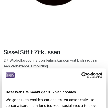
Sissel Sitfit Zitkussen
Dit Wiebelkussen is een balanskussen wat bijdraagt aan
een verbeterde zithouding.
Het Wiebelkussen, ook wel balanskussen genoemd, is een
effectief hulpmiddel dat helpt de zithouding te verbeteren
en de rugspieren te versterken. Dit kussen is zowel thuis
Deze website maakt gebruik van cookies
als op kantoor waardevol voor het verminderen van
We gebruiken cookies om content en advertenties te
rugklachten, die vaak ontstaan door langdurig zitten. Het
personaliseren, om functies voor social media te bieden
balanskussen van 33 cm biedt een veelzijdige oplossing