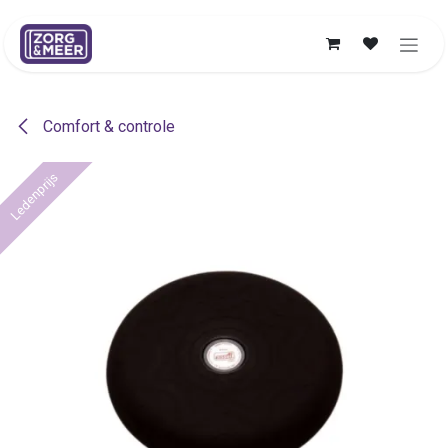
Overslaan naar inhoud
Comfort & controle
Ledenprijs