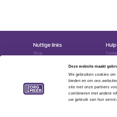
Nuttige links
Hulp
Shop
Conta
Huren
Lever
Onze specialisten
Betaa
Deze website maakt gebru
Ledenkorting
Retou
We gebruiken cookies om c
Onze locaties
Garant
bieden en om ons websitev
Contact
site met onze partners vo
combineren met andere inf
uw gebruik van hun servic
Copyright © Zorg&Meer cv - Tramstraat 69, 9052 Zw