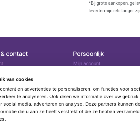
*Bij grote aankopen, gelie
levertermijn iets langer zij
 & contact
Persoonlijk
ct
Mijn account
ingen
Winkelmandje
lopties
ik van cookies
rneren
ontent en advertenties te personaliseren, om functies voor soci
ie
erkeer te analyseren. Ook delen we informatie over uw gebruik
or social media, adverteren en analyse. Deze partners kunnen 
ormatie die u aan ze heeft verstrekt of die ze hebben verzameld
es.
ijnaarde - BE 0746.918.311 -