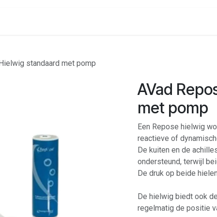
onenalarm
Locaties
Hielwig standaard met pomp
AVad Repos
met pomp
Een Repose hielwig wor
reactieve of dynamische
De kuiten en de achill
ondersteund, terwijl bei
De druk op beide hielen
De hielwig biedt ook de
regelmatig de positie v