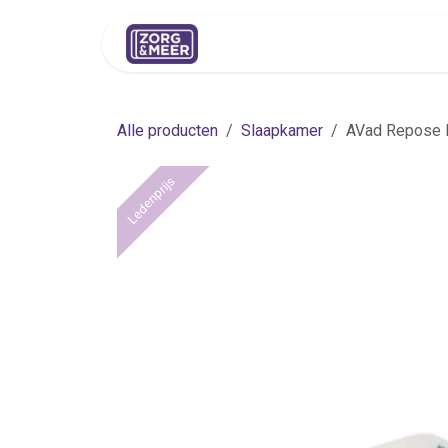
Overslaan naar inhoud
Shop
Huren
Advies
Pers
Alle producten
Slaapkamer
AVad Repose 
Ledenprijs