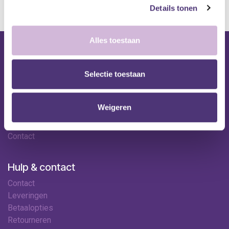
Details tonen
Alles toestaan
Nuttige links
Selectie toestaan
Shop
Huren
Onze specialisten
Weigeren
Ledenkorting
Onze locaties
Contact
Hulp & contact
Contact
Leveringen
Betaalopties
Retourneren