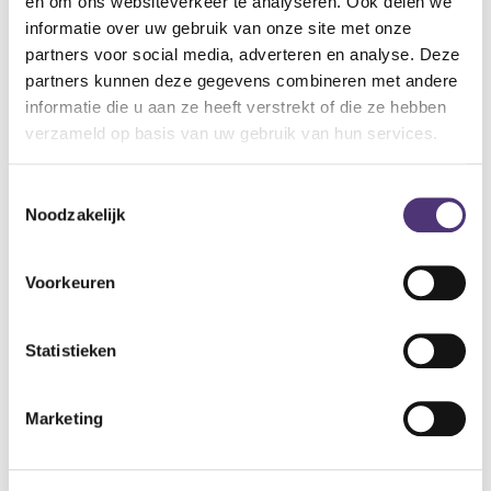
en om ons websiteverkeer te analyseren. Ook delen we
Voor een optimale hydraterende werking Neoderm badolie
informatie over uw gebruik van onze site met onze
pas toevoegen na een paar minuten baden. Zich na het bad
partners voor social media, adverteren en analyse. Deze
zachtjes droogdeppen.
partners kunnen deze gegevens combineren met andere
informatie die u aan ze heeft verstrekt of die ze hebben
Specificaties:
verzameld op basis van uw gebruik van hun services.
inhoud 500 ml
11,60
€
Toestemmingsselectie
Noodzakelijk
Aan winkelmandje toevoegen
Voorkeuren
Toevoegen aan verlanglijst
Statistieken
A
lgemene voorwaarden
Levering: 2-5 werkdagen*
Marketing
*Bij grote aankopen, gelieve de klantendienst te contacteren. Hier
kan de levertermijn iets langer zijn.