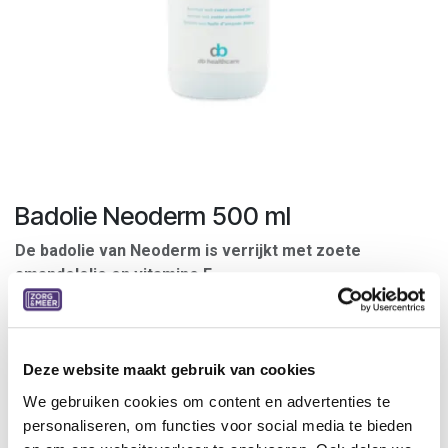
Badolie Neoderm 500 ml
De badolie van Neoderm is verrijkt met zoete
amandelolie en vitamine E.
Om de huid gezond en soepel te houden, heeft ze een
aangepaste verzorging nodig.
Neoderm badolie is aangewezen om het natuurlijk
Deze website maakt gebruik van cookies
vochtverlies te beperken. Neoderm badolie laat een
We gebruiken cookies om content en advertenties te
verzachtende film achter zodat de huid langdurig soepel
personaliseren, om functies voor social media te bieden
aanvoelt.